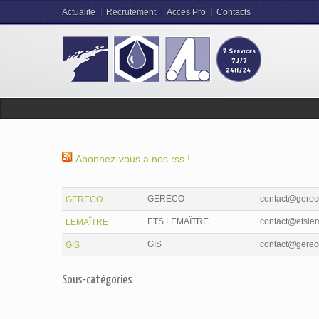
Actualite
Recrutement
Acces Pro
Contacts
Abonnez-vous a nos rss !
GERECO
contact@gereco
GERECO
ETS LEMAÎTRE
contact@etslema
LEMAÎTRE
GIS
contact@gereco
GIS
Sous-catégories