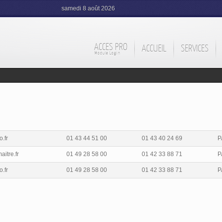
samedi 8 août 2026
ACCES PRO
ACCUEIL
SERVICES
Module Login
.fr
01 43 44 51 00
01 43 40 24 69
P
itre.fr
01 49 28 58 00
01 42 33 88 71
P
.fr
01 49 28 58 00
01 42 33 88 71
P